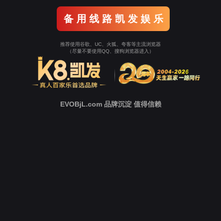
备 用 线 路 凯 发 娱 乐
推荐使用谷歌、UC、火狐、夸客等主流浏览器
（尽量不要使用QQ、搜狗浏览器进入）
EVOBjL.com 品牌沉淀 值得信赖