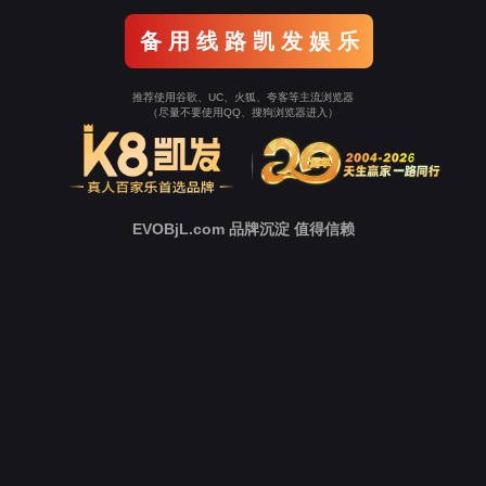
备 用 线 路 凯 发 娱 乐
推荐使用谷歌、UC、火狐、夸客等主流浏览器
（尽量不要使用QQ、搜狗浏览器进入）
EVOBjL.com 品牌沉淀 值得信赖